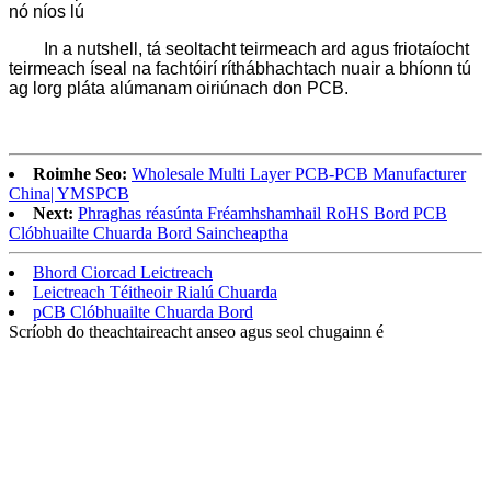
nó níos lú
In a nutshell, tá seoltacht teirmeach ard agus friotaíocht
teirmeach íseal na fachtóirí ríthábhachtach nuair a bhíonn tú
ag lorg pláta alúmanam oiriúnach don PCB.
Roimhe Seo:
Wholesale Multi Layer PCB-PCB Manufacturer
China| YMSPCB
Next:
Phraghas réasúnta Fréamhshamhail RoHS Bord PCB
Clóbhuailte Chuarda Bord Saincheaptha
Bhord Ciorcad Leictreach
Leictreach Téitheoir Rialú Chuarda
pCB Clóbhuailte Chuarda Bord
Scríobh do theachtaireacht anseo agus seol chugainn é