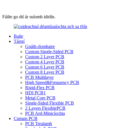
Fáilte go dtí ár suíomh idirlín.
Baile
Táirgí
Gnáth-ríomhaire
Custom Single-Sided PCB
Custom 2 Layer PCB
Custom 4 Layer PCB
Custom 6 Layer PCB
Custom 8 Layer PCB
PCB Multilayer
High Speed&Frequency PCB
Rigid-Flex PCB
HDI PCB1
Metal Core PCB
Single-Sided Flexible PCB
2 Layers FlexiblePCB
PCB Ard-Minicíochta
Cumais PCB
PCB Trealamh