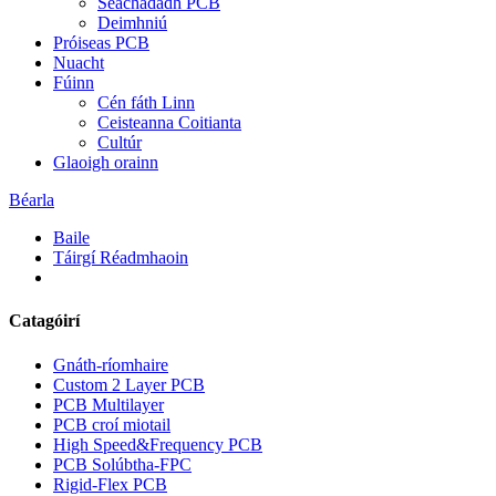
Seachadadh PCB
Deimhniú
Próiseas PCB
Nuacht
Fúinn
Cén fáth Linn
Ceisteanna Coitianta
Cultúr
Glaoigh orainn
Béarla
Baile
Táirgí Réadmhaoin
Catagóirí
Gnáth-ríomhaire
Custom 2 Layer PCB
PCB Multilayer
PCB croí miotail
High Speed&Frequency PCB
PCB Solúbtha-FPC
Rigid-Flex PCB