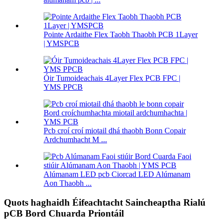
Pointe Ardaithe Flex Taobh Thaobh PCB 1Layer
| YMSPCB
Óir Tumoideachais 4Layer Flex PCB FPC |
YMS PPCB
Pcb croí croí miotail dhá thaobh Bonn Copair
Ardchumhacht M ...
Alúmanam LED pcb Ciorcad LED Alúmanam
Aon Thaobh ...
Quots haghaidh Éifeachtacht Saincheaptha Rialú
pCB Bord Chuarda Priontáil