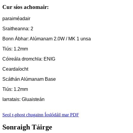
Cur síos achomair:
paraiméadair
Sraitheanna: 2
Bonn Ábhar: Alúmanam 2.0W / MK 1 unsa
Tiús: 1.2mm
Cóireála dromchla: ENIG
Ceardaíocht
Scáthán Alúmanam Base
Tiús: 1.2mm
Iarratais: Gluaisteán
Seol r-phost chugainn
Íoslódáil mar PDF
Sonraigh Táirge