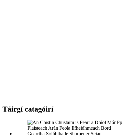
Táirgí catagóirí