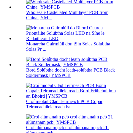
Wholesale Castellated Multilayer PCB from
China | YM...
Monarcha Gairmiúil don tSín Solas Solúbtha
Solas Pr ...
Bord Solúbtha docht leath-solúbtha PCB Black
Soldermask | YMSPCB
Croí miotail Clad Teirmeach PCB Copar
Teirmeachileictreach ba ...
Croí alúmanaim pcb croí alúmanaim pcb 2L
alúmanam pcb | ...