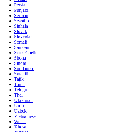
Persian
Punjabi
Serbian
Sesotho
Sinhala
Slovak
Slovenian
Somali
Samoan
Scots Gaelic
Shona
Sindhi
Sundanese
Swahili
Tajik
Tamil
Telugu
Thai
Ukrainian
Urdu
Uzbek
Vietnamese
Welsh
Xhosa