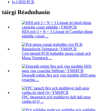
Is é HDI PCB
táirgí Réadmhaoin
HDI pcb 3 + N + 3 Léasair trí Castellat dúnta
plátáilte copair ...
Croí miotail PCB leabaithe mona copair pcb
Mana Teirmeach ...
Dearadh righin flex pcb vias tuislithe HDI agus
cruachta ...
FPC ilteangach pcb multilayer dall dall agus
curtha trí Q ...