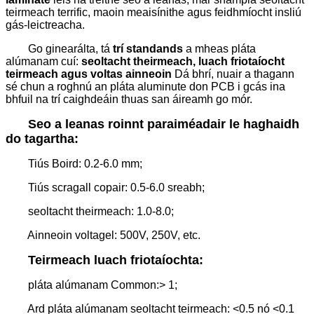
teirmeach terrific, maoin meaisínithe agus feidhmíocht insliú
gás-leictreacha.
Go ginearálta, tá
trí standands
a mheas pláta
alúmanam cuí:
seoltacht theirmeach, luach friotaíocht
teirmeach agus voltas ainneoin
Dá bhrí, nuair a thagann
sé chun a roghnú an pláta aluminute don PCB i gcás ina
bhfuil na trí caighdeáin thuas san áireamh go mór.
Seo a leanas roinnt paraiméadair le haghaidh
do tagartha:
Tiús Boird: 0.2-6.0 mm;
Tiús scragall copair: 0.5-6.0 sreabh;
seoltacht theirmeach: 1.0-8.0;
Ainneoin voltagel: 500V, 250V, etc.
Teirmeach luach friotaíochta:
pláta alúmanam Common:> 1;
Ard pláta alúmanam seoltacht teirmeach: <0.5 nó <0.1