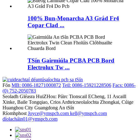
100% Bun-Monarcha A3 Grád Fr4
Copar Clad ...
TSín Gairmiúla PCBA PCB Bord
Electrolux Tw ...
Fón
MB: 0086-18271000872
Teil: 0086-15921228506
Facs: 0086-
(0) 752-2050783
Seoladh
Gléasra HuiZHou: Páirc Tionscail ECheng, 11 Ascaill
Xinke, Baile Tongqiao, Crios Ardteicneolaíochta Zhongkai, Cúige
Huanghou City Guangdong An tSín
Ríomhphost
Joyce@ymspcb.com kell@ymspcb.com
díolacháin01@ymspcb.com