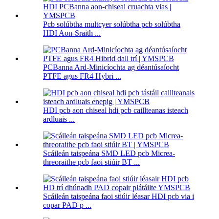
Pcb solúbtha multcyer solúbtha pcb solúbtha
HDI Aon-Sraith ...
PCBanna Ard-Minicíochta ag déantúsaíocht
PTFE agus FR4 Hybri ...
HDI pcb aon chiseal hdi pcb caillteanas isteach
ardluais ...
Scáileán taispeána SMD LED pcb Micrea-
threoraithe pcb faoi stiúir BT ...
Scáileán taispeána faoi stiúir léasar HDI pcb via i
copar PAD p ...