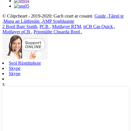
© Cóipcheart - 2019-2020: Gach ceart ar cosaint.
Guide
,
Táirgí te
,
Mapa an Láithreáin
,
AMP Soghluaiste
2 Bord Bare Sraith
,
PCB
,
Mutilayer RTM
,
pCB Cas Quick
,
Mutilayer pCB
,
Priontáilte Chuarda Bord
,
Seol Ríomhphost
Skype
Skype
x