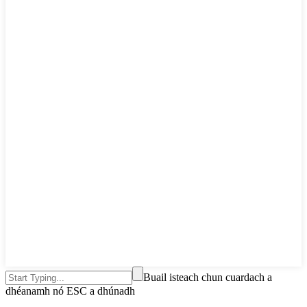
Buail isteach chun cuardach a
dhéanamh nó ESC a dhúnadh