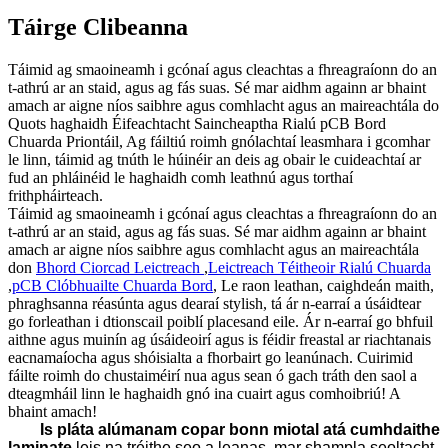
Táirge Clibeanna
Táimid ag smaoineamh i gcónaí agus cleachtas a fhreagraíonn do an
t-athrú ar an staid, agus ag fás suas. Sé mar aidhm againn ar bhaint
amach ar aigne níos saibhre agus comhlacht agus an maireachtála do
Quots haghaidh Éifeachtacht Saincheaptha Rialú pCB Bord
Chuarda Priontáil, Ag fáiltiú roimh gnólachtaí leasmhara i gcomhar
le linn, táimid ag tnúth le húinéir an deis ag obair le cuideachtaí ar
fud an phláinéid le haghaidh comh leathnú agus torthaí
frithpháirteach.
Táimid ag smaoineamh i gcónaí agus cleachtas a fhreagraíonn do an
t-athrú ar an staid, agus ag fás suas. Sé mar aidhm againn ar bhaint
amach ar aigne níos saibhre agus comhlacht agus an maireachtála
don
Bhord Ciorcad Leictreach
,
Leictreach Téitheoir Rialú Chuarda
,
pCB Clóbhuailte Chuarda Bord
, Le raon leathan, caighdeán maith,
phraghsanna réasúnta agus dearaí stylish, tá ár n-earraí a úsáidtear
go forleathan i dtionscail poiblí placesand eile. Ár n-earraí go bhfuil
aithne agus muinín ag úsáideoirí agus is féidir freastal ar riachtanais
eacnamaíocha agus shóisialta a fhorbairt go leanúnach. Cuirimid
fáilte roimh do chustaiméirí nua agus sean ó gach tráth den saol a
dteagmháil linn le haghaidh gnó ina cuairt agus comhoibriú! A
bhaint amach!
Is pláta alúmanam copar bonn miotal atá cumhdaithe
laminate
leis na tréithe seo a leanas, mar shampla seoltacht