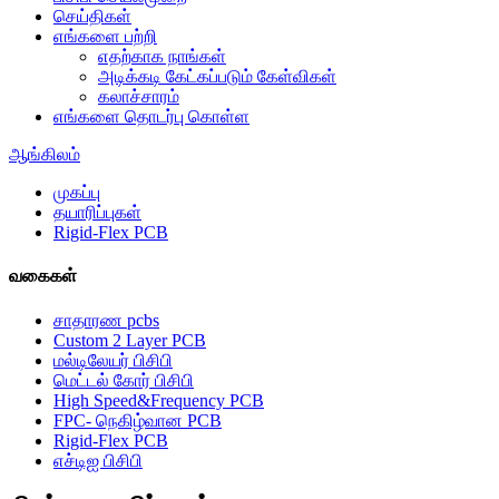
செய்திகள்
எங்களை பற்றி
எதற்காக நாங்கள்
அடிக்கடி கேட்கப்படும் கேள்விகள்
கலாச்சாரம்
எங்களை தொடர்பு கொள்ள
ஆங்கிலம்
முகப்பு
தயாரிப்புகள்
Rigid-Flex PCB
வகைகள்
சாதாரண pcbs
Custom 2 Layer PCB
மல்டிலேயர் பிசிபி
மெட்டல் கோர் பிசிபி
High Speed&Frequency PCB
FPC- நெகிழ்வான PCB
Rigid-Flex PCB
எச்டிஐ பிசிபி