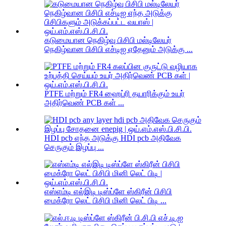
கடுமையான நெகிழ்வு பிசிபி மல்டிலேயர்
நெகிழ்வான பிசிபி எச்டிஐ ஏதேனும் அடுக்கு ...
PTFE மற்றும் FR4 ஹைப்ரி தயாரிக்கும் உயர்
அதிர்வெண் PCB கள் ...
HDI pcb எந்த அடுக்கு HDI pcb அதிவேக
செருகும் இழப்பு ...
எஸ்எம்டி எல்இடி டிஸ்ப்ளே ஸ்கிரீன் பிசிபி
மைக்ரோ லெட் பிசிபி மினி லெட் பிடி ...