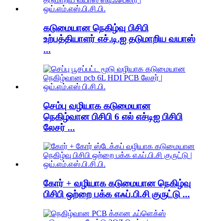
கடுமையான நெகிழ்வு பிசிபி
உற்பத்தியாளர் எச்.டி.ஐ தடுமாறிய வயாஸ்
...
செம்பு வழியாக கடுமையான
நெகிழ்வான பிசிபி 6 எல் எச்டிஐ பிசிபி
லேசர் ...
கோர் + வழியாக கடுமையான நெகிழ்வு
பிசிபி ஒற்றை பக்க எஃப்.பி.சி குருட்டு ...