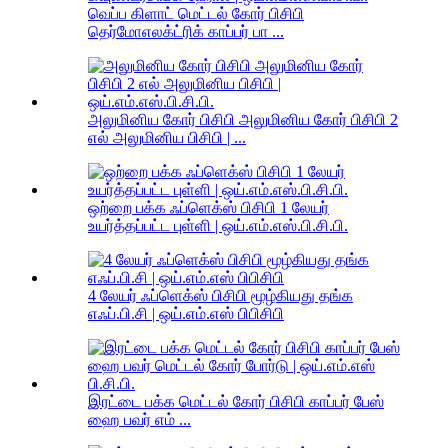
வெப்ப கிளாட் மெட்டல் கோர் பிசிபி
தெர்மோஎலக்ட்ரிக் காப்பர் பா ...
அலுமினிய கோர் பிசிபி அலுமினிய கோர் பிசிபி 2
எல் அலுமினிய பிசிபி | ...
ஒற்றை பக்க ஃப்ளெக்ஸ் பிசிபி 1 லேயர்
உயர்த்தப்பட்ட புள்ளி | ஒய்.எம்.எஸ்.பி.சி.பி.
4 லேயர் ஃப்ளெக்ஸ் பிசிபி மூழ்கியது தங்க
எஃப்.பி.சி | ஒய்.எம்.எஸ் பிபிசிபி
இரட்டை பக்க மெட்டல் கோர் பிசிபி காப்பர் பேஸ்
ஹை பவர் எம் ...