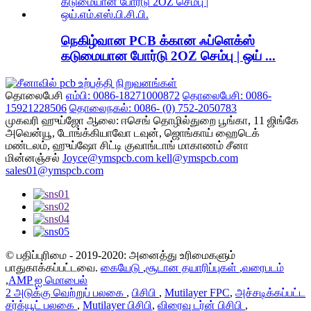
நெகிழ்வான PCB க்கான ஃப்ளெக்ஸ்
கடுமையான போர்டு 2OZ செம்பு | ஒய் ...
தொலைபேசி
எம்பி: 0086-18271000872
தொலைபேசி: 0086-
15921228506
தொலைநகல்: 0086- (0) 752-2050783
முகவரி
ஹுய்ஜோ ஆலை: ஈசெங் தொழில்துறை பூங்கா, 11 ஜிங்கே
அவென்யூ, டோங்க்கியாவோ டவுன், ஜொங்காய் ஹைடெக்
மண்டலம், ஹுய்ஷோ சிட்டி குவாங்டாங் மாகாணம் சீனா
மின்னஞ்சல்
Joyce@ymspcb.com kell@ymspcb.com
sales01@ymspcb.com
© பதிப்புரிமை - 2019-2020: அனைத்து உரிமைகளும்
பாதுகாக்கப்பட்டவை.
கையேடு
,
சூடான தயாரிப்புகள்
,
வரைபடம்
,
AMP ஐ மொபைல்
2 அடுக்கு வெற்றுப் பலகை
,
பிசிபி
,
Mutilayer FPC
,
அச்சடிக்கப்பட்ட
சர்க்யூட் பலகை
,
Mutilayer பிசிபி
,
விரைவு டர்ன் பிசிபி
,