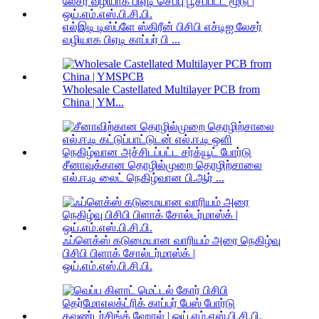
எல்இடி டிஸ்ப்ளே ஸ்கிரீன் பிசிபி எச்டிஐ லேசர்
வழியாக பிஏடி காப்பர் பி ...
Wholesale Castellated Multilayer PCB from
China | YM...
சீனாவுக்கான தொழில்முறை தொழிற்சாலை
எல்.ஈ.டி லைட் நெகிழ்வான பி.ஆர் ...
ஃப்ளெக்ஸ் கடுமையான வாரியம் அரை நெகிழ்வு
பிசிபி பிளாக் சோல்டர்மாஸ்க் |
ஒய்.எம்.எஸ்.பி.சி.பி.