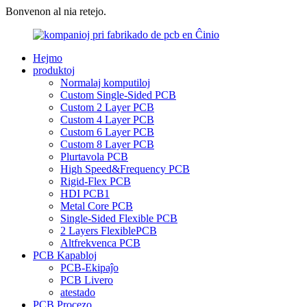
Bonvenon al nia retejo.
Hejmo
produktoj
Normalaj komputiloj
Custom Single-Sided PCB
Custom 2 Layer PCB
Custom 4 Layer PCB
Custom 6 Layer PCB
Custom 8 Layer PCB
Plurtavola PCB
High Speed&Frequency PCB
Rigid-Flex PCB
HDI PCB1
Metal Core PCB
Single-Sided Flexible PCB
2 Layers FlexiblePCB
Altfrekvenca PCB
PCB Kapabloj
PCB-Ekipaĵo
PCB Livero
atestado
PCB Procezo