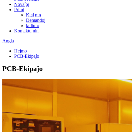
Novaĵoj
Pri ni
Kial nin
Demandoj
kulturo
Kontaktu nin
Angla
Hejmo
PCB-Ekipaĵo
PCB-Ekipaĵo