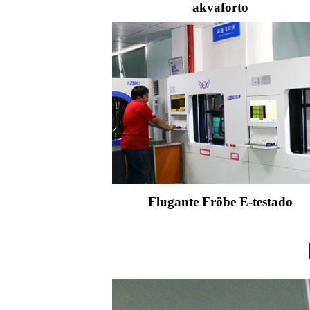
akvaforto
Flugante Fröbe E-testado