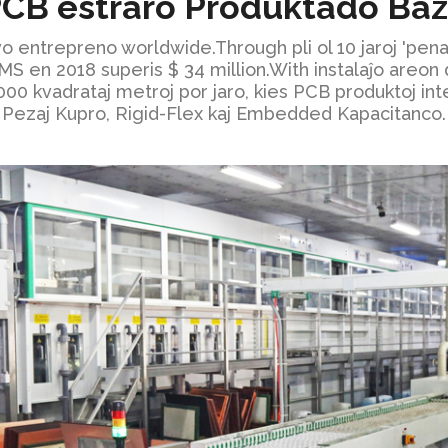
CB estraro Produktado Ba
 entrepreno worldwide.Through pli ol 10 jaroj 'pena
S en 2018 superis $ 34 million.With instalaĵo areon d
,000 kvadrataj metroj por jaro, kies PCB produktoj inte
Pezaj Kupro, Rigid-Flex kaj Embedded Kapacitanco.