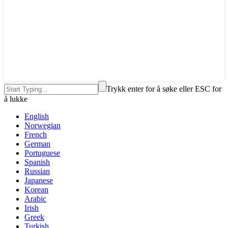
Trykk enter for å søke eller ESC for
å lukke
English
Norwegian
French
German
Portuguese
Spanish
Russian
Japanese
Korean
Arabic
Irish
Greek
Turkish