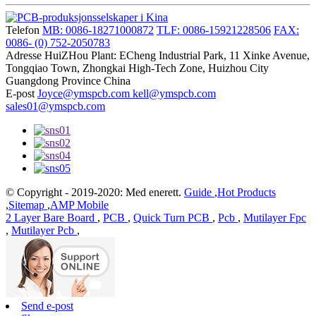
Telefon
MB: 0086-18271000872
TLF: 0086-15921228506
FAX:
0086- (0) 752-2050783
Adresse
HuiZHou Plant: ECheng Industrial Park, 11 Xinke Avenue,
Tongqiao Town, Zhongkai High-Tech Zone, Huizhou City
Guangdong Province China
E-post
Joyce@ymspcb.com kell@ymspcb.com
sales01@ymspcb.com
© Copyright - 2019-2020: Med enerett.
Guide
,
Hot Products
,
Sitemap
,
AMP Mobile
2 Layer Bare Board
,
PCB
,
Quick Turn PCB
,
Pcb
,
Mutilayer Fpc
,
Mutilayer Pcb
,
Send e-post