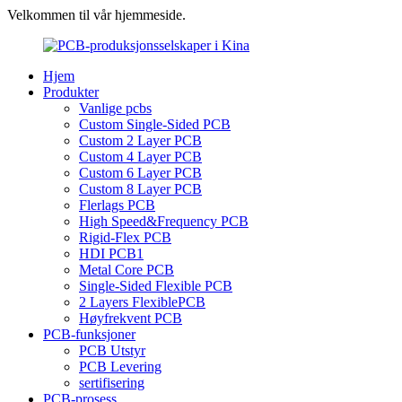
Velkommen til vår hjemmeside.
Hjem
Produkter
Vanlige pcbs
Custom Single-Sided PCB
Custom 2 Layer PCB
Custom 4 Layer PCB
Custom 6 Layer PCB
Custom 8 Layer PCB
Flerlags PCB
High Speed&Frequency PCB
Rigid-Flex PCB
HDI PCB1
Metal Core PCB
Single-Sided Flexible PCB
2 Layers FlexiblePCB
Høyfrekvent PCB
PCB-funksjoner
PCB Utstyr
PCB Levering
sertifisering
PCB-prosess