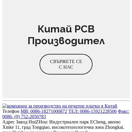
Китай PCB
Производител
СВЪРЖЕТЕ СЕ
С НАС
Телефон
MB: 0086-18271000872
ТЕЛ: 0086-15921228506
Факс:
0086- (0) 752-2050783
Адрес
Завод HuiZHou: Индустриален парк ECheng, авеню
Xinke 11, град Tongqiao, високотехнологична зона Zhongkai,