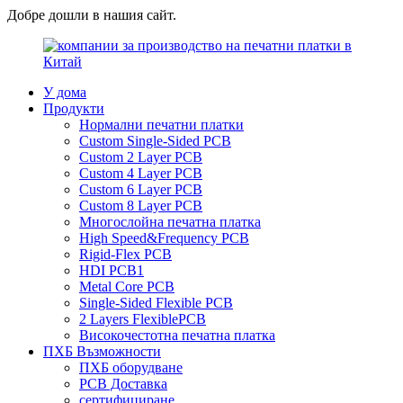
Добре дошли в нашия сайт.
У дома
Продукти
Нормални печатни платки
Custom Single-Sided PCB
Custom 2 Layer PCB
Custom 4 Layer PCB
Custom 6 Layer PCB
Custom 8 Layer PCB
Многослойна печатна платка
High Speed&Frequency PCB
Rigid-Flex PCB
HDI PCB1
Metal Core PCB
Single-Sided Flexible PCB
2 Layers FlexiblePCB
Високочестотна печатна платка
ПХБ Възможности
ПХБ оборудване
PCB Доставка
сертифициране