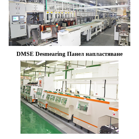
DMSE Desmearing Панел напластяване