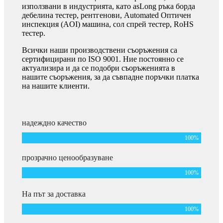
използвани в индустрията, като asLong ръка борда
дебелина тестер, рентгенови, Automated Оптичен
инспекция (AOI) машина, сол спрей тестер, RoHS
тестер.
Всички наши производствени съоръжения са
сертифицирани по ISO 9001. Ние постоянно се
актуализира и да се подобри съоръженията в
нашите съоръжения, за да съвпадне поръчки платка
на нашите клиенти.
надеждно качество
100
%
прозрачно ценообразуване
100
%
На път за доставка
100
%