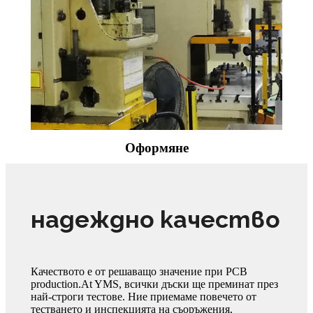
Оформяне
надеждно качество
Качеството е от решаващо значение при PCB
production.At YMS, всички дъски ще преминат през
най-строги тестове. Ние приемаме повечето от
тестването и инспекцията на съоръжения,