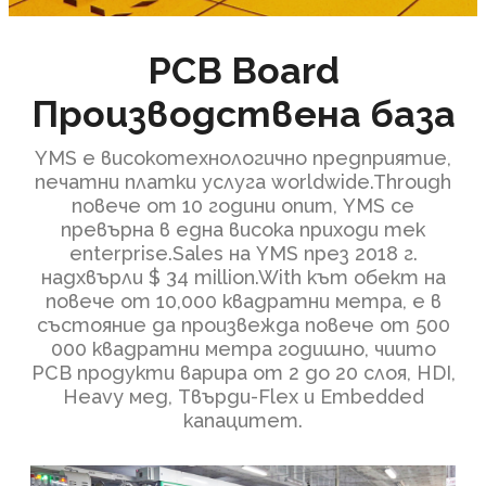
PCB Board
Производствена база
YMS е високотехнологично предприятие,
печатни платки услуга worldwide.Through
повече от 10 години опит, YMS се
превърна в една висока приходи тек
enterprise.Sales на YMS през 2018 г.
надхвърли $ 34 million.With кът обект на
повече от 10,000 квадратни метра, е в
състояние да произвежда повече от 500
000 квадратни метра годишно, чиито
PCB продукти варира от 2 до 20 слоя, HDI,
Heavy мед, Твърди-Flex и Embedded
капацитет.