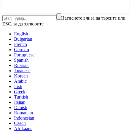
Натиснете влиза да търсите или
ESC, за да затворите
English
Bulgarian
French
German
Portuguese
Spanish
Russian
Japanese
Korean
Arabic
Irish
Greek
Turkish
Italian
Danish
Romanian
Indonesian
Czech
Afrikaans