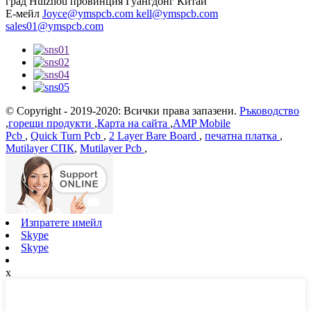
град Huizhou провинция Гуангдонг Китай
Е-мейл
Joyce@ymspcb.com kell@ymspcb.com
sales01@ymspcb.com
© Copyright - 2019-2020: Всички права запазени.
Ръководство
,
горещи продукти
,
Карта на сайта
,
AMP Mobile
Pcb
,
Quick Turn Pcb
,
2 Layer Bare Board
,
печатна платка
,
Mutilayer СПК
,
Mutilayer Pcb
,
Изпратете имейл
Skype
Skype
х