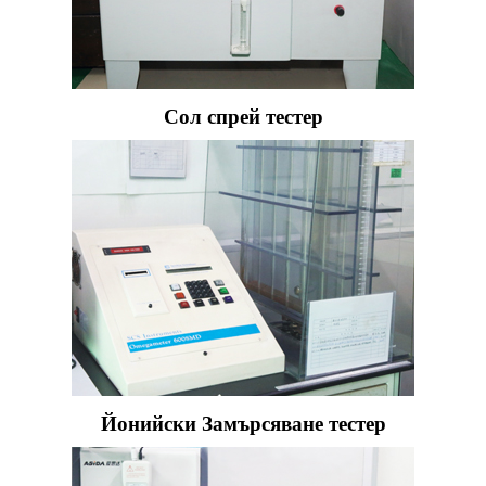
Сол спрей тестер
Йонийски Замърсяване тестер