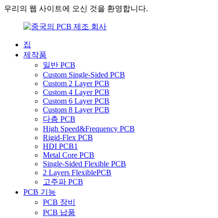
우리의 웹 사이트에 오신 것을 환영합니다.
집
제작품
일반 PCB
Custom Single-Sided PCB
Custom 2 Layer PCB
Custom 4 Layer PCB
Custom 6 Layer PCB
Custom 8 Layer PCB
다층 PCB
High Speed&Frequency PCB
Rigid-Flex PCB
HDI PCB1
Metal Core PCB
Single-Sided Flexible PCB
2 Layers FlexiblePCB
고주파 PCB
PCB 기능
PCB 장비
PCB 납품