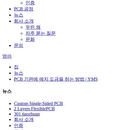
인증
PCB 공정
뉴스
회사 소개
우린 왜
자주 묻는 질문
문화
문의
영어
집
뉴스
PCB 기판에 에지 도금을 하는 방법 | YMS
뉴스
Custom Single-Sided PCB
2 Layers FlexiblePCB
301 tiaozhuan
회사 소개
인증