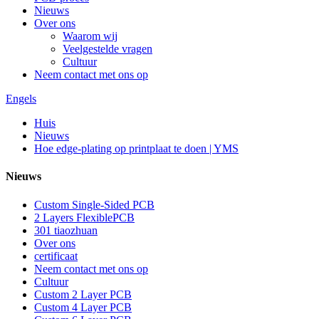
Nieuws
Over ons
Waarom wij
Veelgestelde vragen
Cultuur
Neem contact met ons op
Engels
Huis
Nieuws
Hoe edge-plating op printplaat te doen | YMS
Nieuws
Custom Single-Sided PCB
2 Layers FlexiblePCB
301 tiaozhuan
Over ons
certificaat
Neem contact met ons op
Cultuur
Custom 2 Layer PCB
Custom 4 Layer PCB