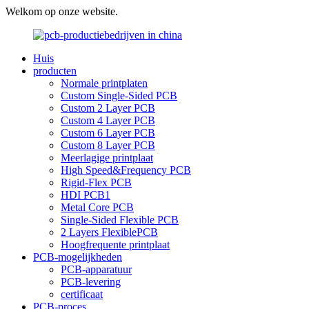
Welkom op onze website.
Huis
producten
Normale printplaten
Custom Single-Sided PCB
Custom 2 Layer PCB
Custom 4 Layer PCB
Custom 6 Layer PCB
Custom 8 Layer PCB
Meerlagige printplaat
High Speed&Frequency PCB
Rigid-Flex PCB
HDI PCB1
Metal Core PCB
Single-Sided Flexible PCB
2 Layers FlexiblePCB
Hoogfrequente printplaat
PCB-mogelijkheden
PCB-apparatuur
PCB-levering
certificaat
PCB-proces