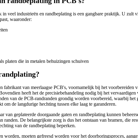
an randbeplating in PCB's?
jk in veel industrieën en randbeplating is een gangbare praktijk. U zult 
past, waaronder:
iten
ls platen die in metalen behuizingen schuiven
randplating?
een fabrikant van meerlaagse PCB's, voornamelijk bij het voorbereiden 
 Bovendien heeft het de precisiebehandeling nodig bij het vervaardige
anden van de PCB-randranden grondig worden voorbereid, waarbij het 
kt om de langdurige hechting tussen elke laag te garanderen.
aar van geplateerde doorgaande gaten en randbeplating kunnen beheerse
n randen. De belangrijkste zorg is dus het ontstaan ​​van bramen, die res
chting van de randbeplating beperken.
en worden, moeten gefreesd worden voor het doorboringsproces, aangezi