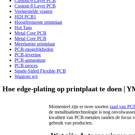
Custom 6 Layer PCB
Custom 8 Layer PCB
Veelgestelde vragen
HDI PCB1
Hoogfrequente printplaat
Hot Tags
Metal Core PCB
Metal Core PCB
Meerlagige printplaat
PCB-mogelijkheden
PCB-levering
PCB-apparatuur
PCB-proces
Single-Sided Flexible PCB
Waarom wij
Hoe edge-plating op printplaat te doen | 
Momenteel zijn er twee soorten
raad van PC
de metallisatietechnologie is nog onvolwass
kwaliteit van PCB-metalen randen de focus va
gebruik van producten.