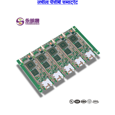
लचीला पीसीबी सब्सट्रेट