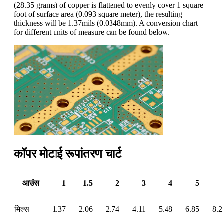
(28.35 grams) of copper is flattened to evenly cover 1 square
foot of surface area (0.093 square meter), the resulting
thickness will be 1.37mils (0.0348mm). A conversion chart
for different units of measure can be found below.
कॉपर मोटाई रूपांतरण चार्ट
आउंस
1
1.5
2
3
4
5
मिल्स
1.37
2.06
2.74
4.11
5.48
6.85
8.