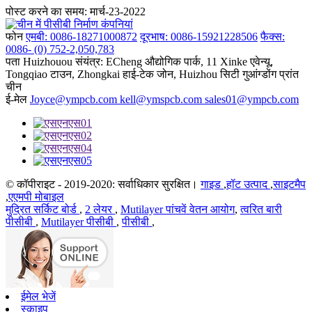
पोस्ट करने का समय: मार्च-23-2022
फोन
एमबी: 0086-18271000872
दूरभाष: 0086-15921228506
फैक्स:
0086- (0) 752-2,050,783
पता
Huizhouou संयंत्र: ECheng औद्योगिक पार्क, 11 Xinke एवेन्यू,
Tongqiao टाउन, Zhongkai हाई-टेक जोन, Huizhou सिटी गुआंग्डोंग प्रांत
चीन
ई-मेल
Joyce@ympcb.com kell@ymspcb.com sales01@ympcb.com
© कॉपीराइट - 2019-2020: सर्वाधिकार सुरक्षित।
गाइड
,
हॉट उत्पाद
,
साइटमैप
,
एएमपी मोबाइल
मुद्रित सर्किट बोर्ड
,
2 लेयर
,
Mutilayer पांचवें वेतन आयोग
,
त्वरित बारी
पीसीबी
,
Mutilayer पीसीबी
,
पीसीबी
,
ईमेल भेजें
स्काइप