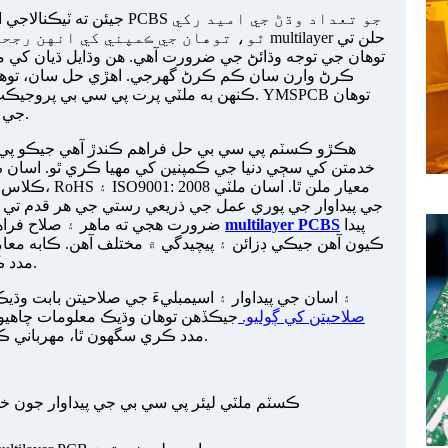
جيئن ته ٽيڪنالاجي اڳتي وڌند
ٿو، توهان جي ڪمپني کي انهن رجحانن ۾ سيڙپ
توهان جي توجه وڌائڻ جي ضرورت آهي. هن وڌايل ڌيان کي مع
ڪرڻ وارن سان ڪم ڪرڻ گهرجي. اهڙي حل سان، توهان
ڪنهن به ملٽي پرت پي سي بي پروجيڪٽ کي سنڀا
جي مقصدن حاصل ڪرڻ ۾ مدد ڪري سگهي ٿي.
خدمتن کي سڄي دنيا جي ڪمپنين کي مهيا ڪري ٿو. اسان 
پيدا
multilayer PCBS
ضرورت هجي ته ماهر ۽ صلاح فراهم ڪنداسين. اسان جي تجربيڪار ٽيم هزارين
ڪيون آهن جيڪي ڊزائن ۽ پيچيدگي ۾ مختلف آهن. ڪابه معامل
ڪيتري وسيع آهي، YMSPCB مدد ڪري سگهي ٿو.
YMSPCB ۽ اسان جي پيداوار ۽ اسيمبليءَ جي صلاحيتن بابت وڌيڪ
صلاحيتن کي ڳوليو.
جيڪڏھن توھان وڌيڪ معلومات چاھيو ٿ
مدد ڪري سگھون ٿا، مھرباني ڪري اسان سان سڌو رابطو ڪريو سوال سان.
ڪسٽم ملٽي ليئر پي سي بي جي پيداوار جون خ