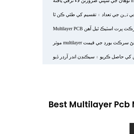
 تہن جي تعداد ۽ تقسيم کي طئي ڪن ٿا
Multilayer سرڪٽ پرت اسٽيڪ ٿيل آهن
multil فائل پڇڻ سرڪٽ بورڊ جي قيمت
تن کي حاصل ڪريو ۽ سيڪنڊن اندر آرڊر ڏيو
Best Multilayer Pcb