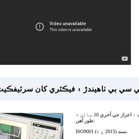
ي سي بي ٺاهيندڙ ۽ فيڪٽري کان سرٽيفڪيٽ
هن سرٽيفڪيٽ ۽ اعزاز جي آخري 10 سالن ۾ YMS طرف توجهه جي پٺيان
طور آهن:
ISO9001 سند (2015 ع ۾)،