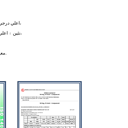
اعلي درجي ٽيڪنالاجي انٽرپرائز (2018 ع ۾)،
نئين ۽ اعلي ٽيڪنالاجي انٽرپرائز (2018 ع ۾)،
IATF16949 معيار نظام (2019 ع ۾).