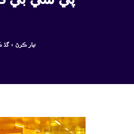
YMSPCB سازگار قيمتن تي ملٽي 