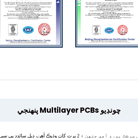
پنھنجي Multilayer PCBs چونڊيو
هڪ ملٽي ليئر پي سي بي هڪ پرنٽ ٿيل سرڪٽ بورڊ آهي جنهن ۾ 2 پر