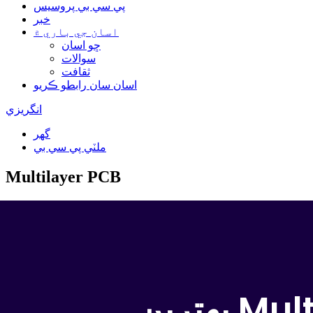
پي سي بي پروسيس
خبر
اسان جي باري ۾
ڇو اسان
سوالات
ثقافت
اسان سان رابطو ڪريو
انگريزي
گهر
ملٽي پي سي بي
Multilayer PCB
بهترين Multilayer پي سي بي ڪاريگر، چين ۾