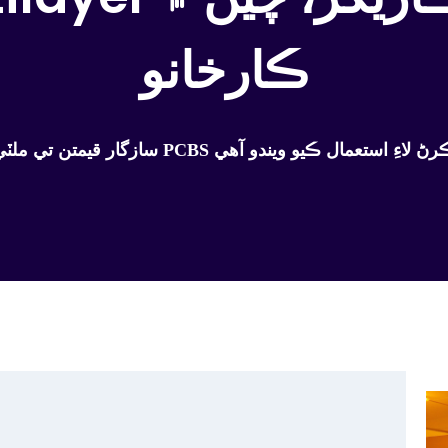
ڪارخانو
ليئر PCBS تيار ڪرڻ ۽ گڏ ڪرڻ لاءِ استعمال ڪيو ويندو آهي