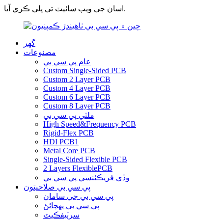
اسان جي ويب سائيٽ تي ڀلي ڪري آيا.
گهر
مصنوعات
عام پي سي بي
Custom Single-Sided PCB
Custom 2 Layer PCB
Custom 4 Layer PCB
Custom 6 Layer PCB
Custom 8 Layer PCB
ملٽي پي سي بي
High Speed&Frequency PCB
Rigid-Flex PCB
HDI PCB1
Metal Core PCB
Single-Sided Flexible PCB
2 Layers FlexiblePCB
وڏي فريڪئنسي پي سي بي
پي سي بي صلاحيتون
پي سي بي جي سامان
پي سي بي پهچائڻ
سرٽيفڪيٽ