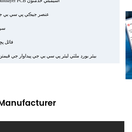
توهان جي سڀني ضرورتن لاء ترقي يافته multilayer PCB اسيمبلي خدمتون
عنصر جيڪي پي سي بي جي
 PCB
موثر ayer
بيئر بورڊ ملٽي ليئر پي سي بي جي پيداوار جي قيم
 Manufacturer