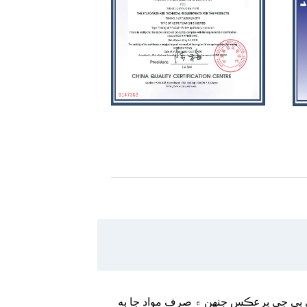
ت کان وڌيڪ آهن، ڊبل سائڊڊ پي سي بي جي برعڪس جنهن ۾ صرف مواد جا ٻه