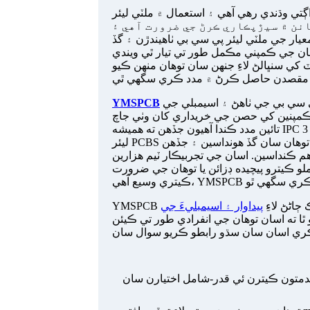
ي رهي آهي ۽ استعمال ۾ ملٽي ليئر PCBS جو تعداد وڌڻ جي اميد رکي
ڪاري ڪرڻ جي ضرورت آهي ۽ multilayer حلن تي
يار جي ملٽي ليئر پي سي بي ٺاهيندڙن ۽ گڏ
 جي ڪمپني مڪمل طور تي تيار ٿي ويندي
لڻ لاءِ جنهن سان توهان منهن ڪيو. YMSPCB توهان
ھڪڙو ڪسٽم پي سي بي حل فراهم ڪندڙ آھي جيڪو پي سي بي جي ٺاھڻ ۽ اسيمبلي جي
YMSPCB
ڪمپنين کي حصن جي خريداري کان وٺي جاچ
تائين مدد ڪندا آهيون جڏهن ته هميشه IPC ڪلاس 3، RoHS ۽ ISO9001: 2008 معيار ملن ٿا. اسان ملٽي
ليئر PCBS جي پيداوار جي پوري عمل جي ذريعي رستي جي هر قدم تي توهان سان گڏ هونداسين ۽ جڏهن
و ڪيترو پيچيده ڊزائن يا توهان جي ضرورت
 ڄاڻڻ لاءِ
پيداوار ۽ اسيمبليءَ جي
ا ته اسان توھان جي انفرادي طور تي ڪيئن
دمتون ڪيترن ئي قدر-شامل اختيارن سان