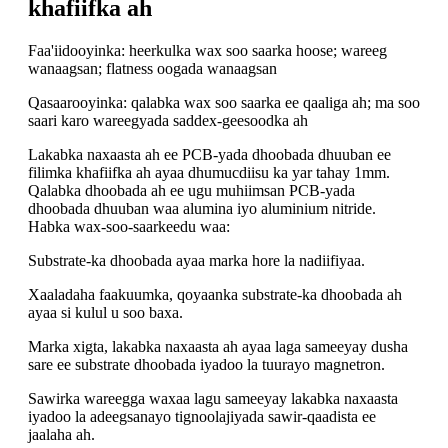
khafiifka ah
Faa'iidooyinka: heerkulka wax soo saarka hoose; wareeg
wanaagsan; flatness oogada wanaagsan
Qasaarooyinka: qalabka wax soo saarka ee qaaliga ah; ma soo
saari karo wareegyada saddex-geesoodka ah
Lakabka naxaasta ah ee PCB-yada dhoobada dhuuban ee
filimka khafiifka ah ayaa dhumucdiisu ka yar tahay 1mm.
Qalabka dhoobada ah ee ugu muhiimsan PCB-yada
dhoobada dhuuban waa alumina iyo aluminium nitride.
Habka wax-soo-saarkeedu waa:
Substrate-ka dhoobada ayaa marka hore la nadiifiyaa.
Xaaladaha faakuumka, qoyaanka substrate-ka dhoobada ah
ayaa si kulul u soo baxa.
Marka xigta, lakabka naxaasta ah ayaa laga sameeyay dusha
sare ee substrate dhoobada iyadoo la tuurayo magnetron.
Sawirka wareegga waxaa lagu sameeyay lakabka naxaasta
iyadoo la adeegsanayo tignoolajiyada sawir-qaadista ee
jaalaha ah.