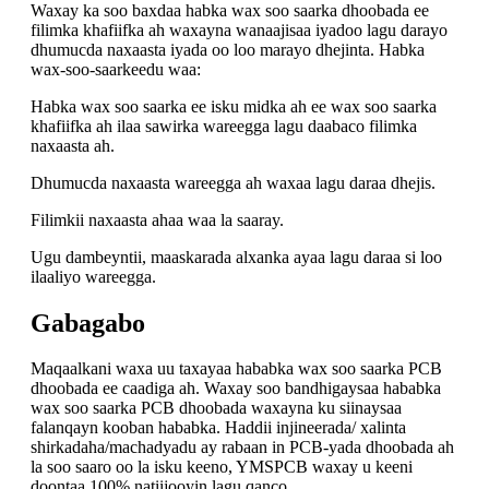
Waxay ka soo baxdaa habka wax soo saarka dhoobada ee
filimka khafiifka ah waxayna wanaajisaa iyadoo lagu darayo
dhumucda naxaasta iyada oo loo marayo dhejinta. Habka
wax-soo-saarkeedu waa:
Habka wax soo saarka ee isku midka ah ee wax soo saarka
khafiifka ah ilaa sawirka wareegga lagu daabaco filimka
naxaasta ah.
Dhumucda naxaasta wareegga ah waxaa lagu daraa dhejis.
Filimkii naxaasta ahaa waa la saaray.
Ugu dambeyntii, maaskarada alxanka ayaa lagu daraa si loo
ilaaliyo wareegga.
Gabagabo
Maqaalkani waxa uu taxayaa hababka wax soo saarka PCB
dhoobada ee caadiga ah. Waxay soo bandhigaysaa hababka
wax soo saarka PCB dhoobada waxayna ku siinaysaa
falanqayn kooban hababka. Haddii injineerada/ xalinta
shirkadaha/machadyadu ay rabaan in PCB-yada dhoobada ah
la soo saaro oo la isku keeno, YMSPCB waxay u keeni
doontaa 100% natiijooyin lagu qanco.