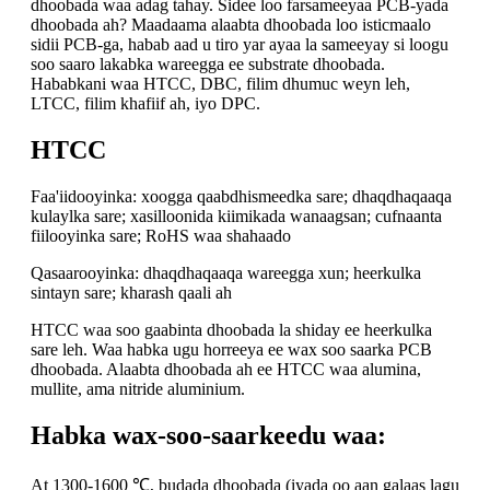
dhoobada waa adag tahay. Sidee loo farsameeyaa PCB-yada
dhoobada ah? Maadaama alaabta dhoobada loo isticmaalo
sidii PCB-ga, habab aad u tiro yar ayaa la sameeyay si loogu
soo saaro lakabka wareegga ee substrate dhoobada.
Hababkani waa HTCC, DBC, filim dhumuc weyn leh,
LTCC, filim khafiif ah, iyo DPC.
HTCC
Faa'iidooyinka: xoogga qaabdhismeedka sare; dhaqdhaqaaqa
kulaylka sare; xasilloonida kiimikada wanaagsan; cufnaanta
fiilooyinka sare;
RoHS waa shahaado
Qasaarooyinka: dhaqdhaqaaqa wareegga xun; heerkulka
sintayn sare; kharash qaali ah
HTCC waa soo gaabinta dhoobada la shiday ee heerkulka
sare leh. Waa habka ugu horreeya ee wax soo saarka PCB
dhoobada. Alaabta dhoobada ah ee HTCC waa alumina,
mullite, ama nitride aluminium.
Habka wax-soo-saarkeedu waa:
At 1300-1600 ℃, budada dhoobada (iyada oo aan galaas lagu