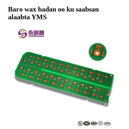
Baro wax badan oo ku saabsan
alaabta YMS