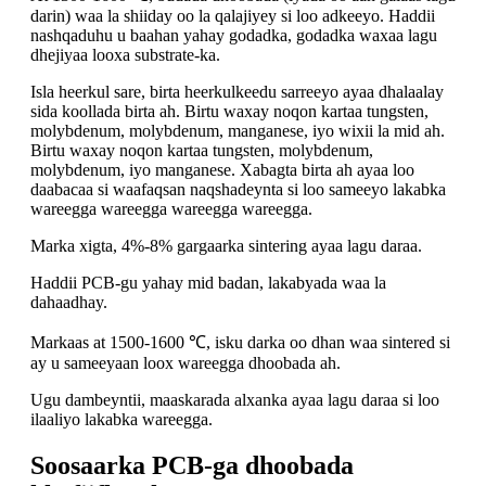
darin) waa la shiiday oo la qalajiyey si loo adkeeyo. Haddii
nashqaduhu u baahan yahay godadka, godadka waxaa lagu
dhejiyaa looxa substrate-ka.
Isla heerkul sare, birta heerkulkeedu sarreeyo ayaa dhalaalay
sida koollada birta ah. Birtu waxay noqon kartaa tungsten,
molybdenum, molybdenum, manganese, iyo wixii la mid ah.
Birtu waxay noqon kartaa tungsten, molybdenum,
molybdenum, iyo manganese. Xabagta birta ah ayaa loo
daabacaa si waafaqsan naqshadeynta si loo sameeyo lakabka
wareegga wareegga wareegga wareegga.
Marka xigta, 4%-8% gargaarka sintering ayaa lagu daraa.
Haddii PCB-gu yahay mid badan, lakabyada waa la
dahaadhay.
Markaas at 1500-1600 ℃, isku darka oo dhan waa sintered si
ay u sameeyaan loox wareegga dhoobada ah.
Ugu dambeyntii, maaskarada alxanka ayaa lagu daraa si loo
ilaaliyo lakabka wareegga.
Soosaarka PCB-ga dhoobada