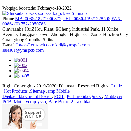
Waqtiga boostada: Febraayo-18-2022
Phone
MB: 0086-18271000872
TEL: 0086-15921228506
FAX:
0086- (0) 752-2050783
Cinwaanka
HuiZHou Plant: ECheng Industrial Park, 11 Xinke
Avenue, Tongqiao Town, Zhongkai High-Tech Zone, Huizhou City
Guangdong Gobolka Shiinaha
E-mail
Joyce@ymspcb.com kell@ymspcb.com
sales01@ymspcb.com
Right Copyright - 2019-2020: Dhamaan Reserved Rights.
Guide
,
Hot Products
,
Sitemap
,
amp Mobile
Daabacidda Circuit Board
,
PCB
,
PCB noqda Quick
,
Mutilayer
PCB
,
Mutilayer qoyska
,
Bare Board 2 Lakabka
,