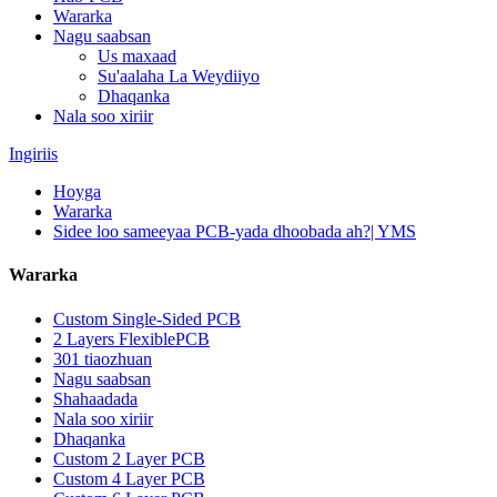
Wararka
Nagu saabsan
Us maxaad
Su'aalaha La Weydiiyo
Dhaqanka
Nala soo xiriir
Ingiriis
Hoyga
Wararka
Sidee loo sameeyaa PCB-yada dhoobada ah?| YMS
Wararka
Custom Single-Sided PCB
2 Layers FlexiblePCB
301 tiaozhuan
Nagu saabsan
Shahaadada
Nala soo xiriir
Dhaqanka
Custom 2 Layer PCB
Custom 4 Layer PCB