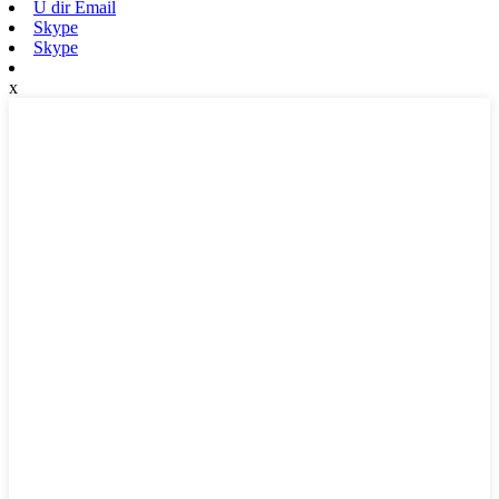
U dir Email
Skype
Skype
x