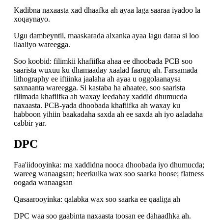
Kadibna naxaasta xad dhaafka ah ayaa laga saaraa iyadoo la
xoqaynayo.
Ugu dambeyntii, maaskarada alxanka ayaa lagu daraa si loo
ilaaliyo wareegga.
Soo koobid: filimkii khafiifka ahaa ee dhoobada PCB soo
saarista wuxuu ku dhamaaday xaalad faaruq ah. Farsamada
lithography ee iftiinka jaalaha ah ayaa u oggolaanaysa
saxnaanta wareegga. Si kastaba ha ahaatee, soo saarista
filimada khafiifka ah waxay leedahay xaddid dhumucda
naxaasta. PCB-yada dhoobada khafiifka ah waxay ku
habboon yihiin baakadaha saxda ah ee saxda ah iyo aaladaha
cabbir yar.
DPC
Faa'iidooyinka: ma xaddidna nooca dhoobada iyo dhumucda;
wareeg wanaagsan; heerkulka wax soo saarka hoose; flatness
oogada wanaagsan
Qasaarooyinka: qalabka wax soo saarka ee qaaliga ah
DPC waa soo gaabinta naxaasta toosan ee dahaadhka ah.