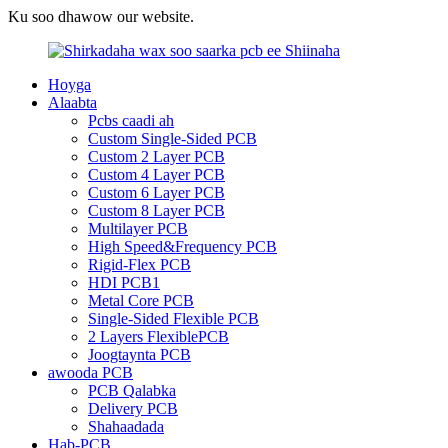
Ku soo dhawow our website.
Hoyga
Alaabta
Pcbs caadi ah
Custom Single-Sided PCB
Custom 2 Layer PCB
Custom 4 Layer PCB
Custom 6 Layer PCB
Custom 8 Layer PCB
Multilayer PCB
High Speed&Frequency PCB
Rigid-Flex PCB
HDI PCB1
Metal Core PCB
Single-Sided Flexible PCB
2 Layers FlexiblePCB
Joogtaynta PCB
awooda PCB
PCB Qalabka
Delivery PCB
Shahaadada
Hab-PCB