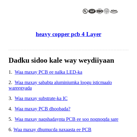
heavy copper pcb 4 Layer
Dadku sidoo kale way weydiiyaan
1.
Waa maxay PCB ee nalka LED-ka
2.
Waa maxay sababta aluminiumka loogu isticmaalo
wareegyada
3.
Waa maxay substrate-ka IC
4.
Waa maxay PCB dhoobada?
5.
Waa maxay naqshadaynta PCB ee soo noqnoqda sare
6.
Waa maxay dhumucda naxaasta ee PCB