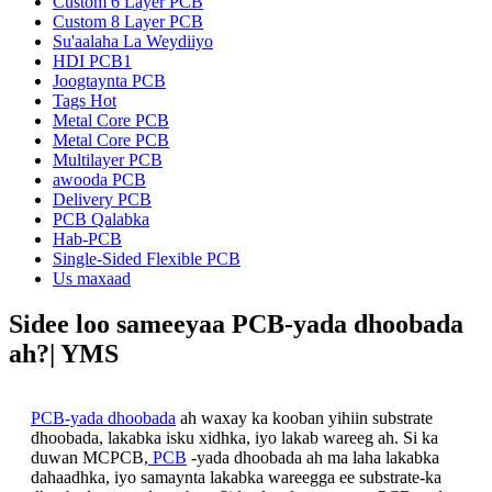
Custom 6 Layer PCB
Custom 8 Layer PCB
Su'aalaha La Weydiiyo
HDI PCB1
Joogtaynta PCB
Tags Hot
Metal Core PCB
Metal Core PCB
Multilayer PCB
awooda PCB
Delivery PCB
PCB Qalabka
Hab-PCB
Single-Sided Flexible PCB
Us maxaad
Sidee loo sameeyaa PCB-yada dhoobada
ah?| YMS
PCB-yada dhoobada
ah waxay ka kooban yihiin substrate
dhoobada, lakabka isku xidhka, iyo lakab wareeg ah. Si ka
duwan MCPCB,
PCB
-yada dhoobada ah ma laha lakabka
dahaadhka, iyo samaynta lakabka wareegga ee substrate-ka