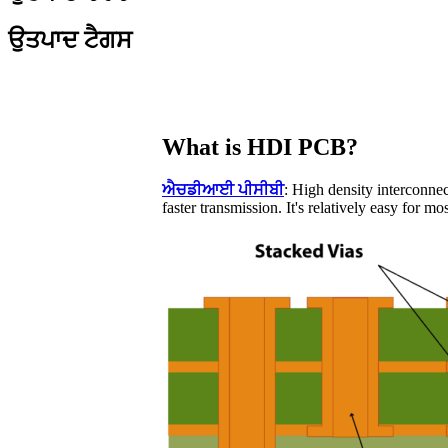
ਉਤਪਾਦ ਟੈਗਸ
What is HDI PCB?
ਐਚਡੀਆਈ ਪੀਸੀਬੀ
: High density interconne
faster transmission. It's relatively easy for m