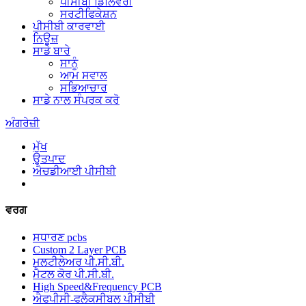
ਪੀਸੀਬੀ ਡਿਲਿਵਰੀ
ਸਰਟੀਫਿਕੇਸ਼ਨ
ਪੀਸੀਬੀ ਕਾਰਵਾਈ
ਨਿਊਜ਼
ਸਾਡੇ ਬਾਰੇ
ਸਾਨੂੰ
ਆਮ ਸਵਾਲ
ਸਭਿਆਚਾਰ
ਸਾਡੇ ਨਾਲ ਸੰਪਰਕ ਕਰੋ
ਅੰਗਰੇਜ਼ੀ
ਮੁੱਖ
ਉਤਪਾਦ
ਐਚਡੀਆਈ ਪੀਸੀਬੀ
ਵਰਗ
ਸਧਾਰਣ pcbs
Custom 2 Layer PCB
ਮਲਟੀਲੇਅਰ ਪੀ.ਸੀ.ਬੀ.
ਮੈਟਲ ਕੋਰ ਪੀ.ਸੀ.ਬੀ.
High Speed&Frequency PCB
ਐਫਪੀਸੀ-ਫਲੈਕਸੀਬਲ ਪੀਸੀਬੀ