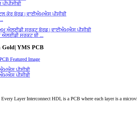
ਸ ਪੀਪੀਸੀਬੀ
..
ਐਲਈਡੀ ਸਰਕਟ ਬੀ ...
on Gold| YMS PCB
 Every Layer Interconnect HDI, is a PCB where each layer is a microvia