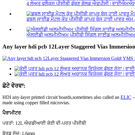
4 ਲੇਅਰ ਫਲੈਕਸ ਪੀਸੀਬੀ ਡੁੱਬਣ ਗੋਲਡ ਐਫਪੀਸੀ | ਵਾਈਐਮਐ
ਡਬਲ ਸਾਈਡ ਮੈਟਲ ਕੋਰ ਪੀਸੀਬੀ ਕਾਪਰ ਬੇਸ ਹਾਈ ਪਾਵਰ ਐਮ .
ਐਲਈਡੀ ਅਲਮੀਨੀਅਮ ਪੀਸੀਬੀ ਸਿੰਗਲ ਸਾਈਡ ਅਲਮੀਨੀਅਮ 
Any layer hdi pcb 12Layer Staggered Vias Immersi
ਛੋਟੇ ਵੇਰਵਾ:
HDI any-layer printed circuit boards,sometimes also called an
ELIC
–
made using copper filled microvias.
ਪੈਰਾਮੀਟਰ
ਪਰਤਾਂ: 12L ਐਚਡੀਆਈ ਕੋਈ ਵੀ-ਪਰਤ ਪੀਸੀਬੀ
ਬੋਰਡ ਸੋਚ: 1.6mm